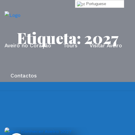
Portuguese
Etiqueta:
2027
Aveiro no Coração
Tours
Visitar Aveiro
Contactos